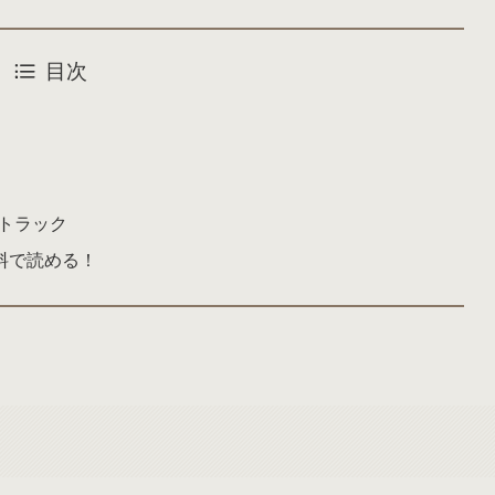
目次
ドトラック
料で読める！