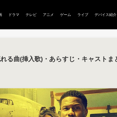
画
ドラマ
テレビ
アニメ
ゲーム
ライブ
デバイス紹介
ト』で流れる曲(挿入歌)・あらすじ・キャストま