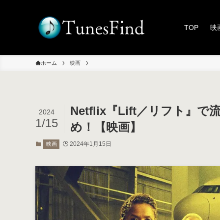
TOP
映
ホーム
映画
Netflix『Lift／リフ
2024
1/15
め！【映画】
2024年1月15日
映画