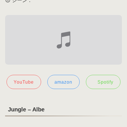
😐 シーン：
YouTube
amazon
Spotify
Jungle – Albe