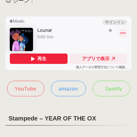
😐 シーン：
YouTube
amazon
Spotify
Stampede – YEAR OF THE OX