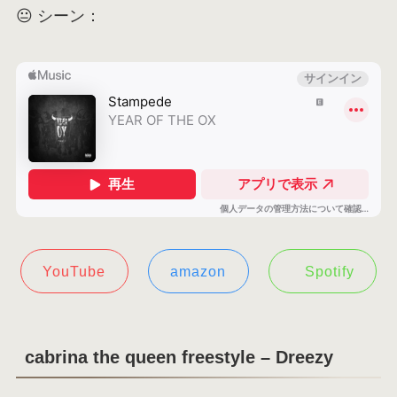
😐 シーン：
YouTube
amazon
Spotify
cabrina the queen freestyle – Dreezy