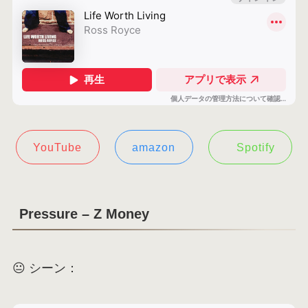
YouTube
amazon
Spotify
Pressure – Z Money
😐 シーン：