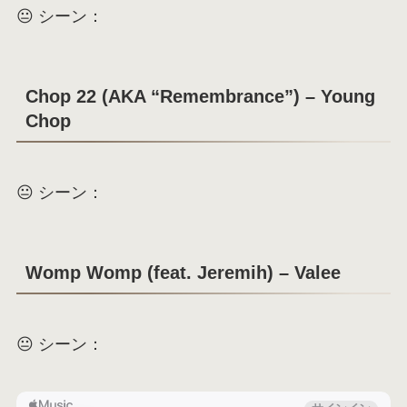
😐 シーン：
Chop 22 (AKA “Remembrance”) – Young
Chop
😐 シーン：
Womp Womp (feat. Jeremih) – Valee
😐 シーン：