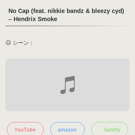
No Cap (feat. nikkie bandz & bleezy cyd)
– Hendrix Smoke
😐 シーン：
YouTube
amazon
Spotify