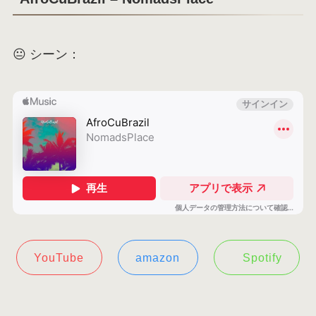
😐 シーン：
YouTube
amazon
Spotify