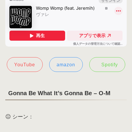
YouTube
amazon
Spotify
Gonna Be What It’s Gonna Be – O-M
😐 シーン：