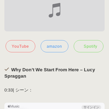
YouTube
amazon
Spotify
Why Don’t We Start From Here – Lucy
Spraggan
0:33| シーン：