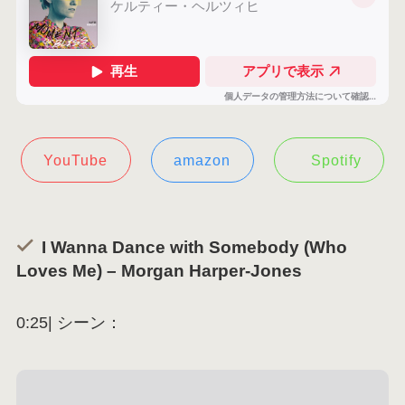
YouTube
amazon
Spotify
I Wanna Dance with Somebody (Who
Loves Me) – Morgan Harper-Jones
0:25| シーン：