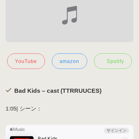
YouTube
amazon
Spotify
Bad Kids – cast (TTRRUUCES)
1:05| シーン：