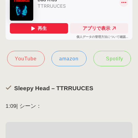
YouTube
amazon
Spotify
Sleepy Head – TTRRUUCES
1:09| シーン：