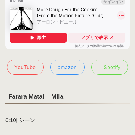
YouTube
amazon
Spotify
Farara Matai – Mila
0:10| シーン：