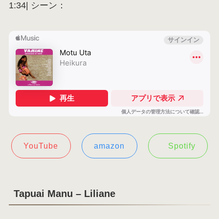
1:34| シーン：
YouTube
amazon
Spotify
Tapuai Manu – Liliane