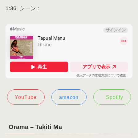
1:36| シーン：
YouTube
amazon
Spotify
Orama – Takiti Ma