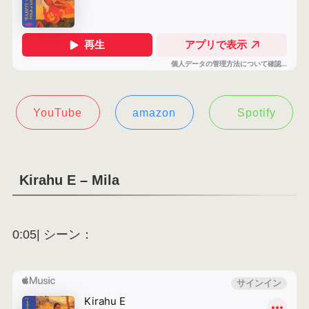
YouTube
amazon
Spotify
Kirahu E – Mila
0:05| シーン：