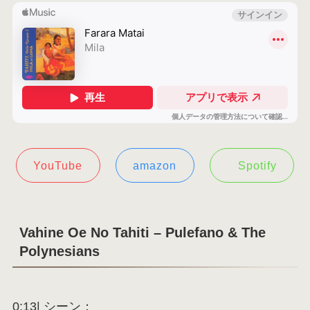
YouTube
amazon
Spotify
Vahine Oe No Tahiti – Pulefano & The
Polynesians
0:13| シーン：