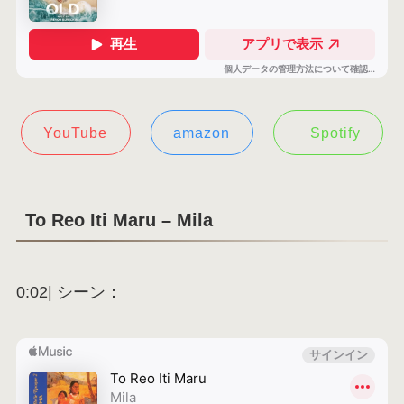
YouTube
amazon
Spotify
To Reo Iti Maru – Mila
0:02| シーン：