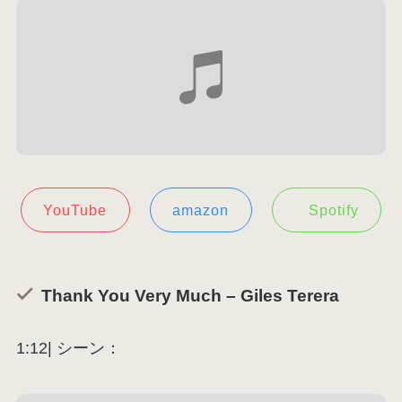
YouTube
amazon
Spotify
Thank You Very Much – Giles Terera
1:12| シーン：