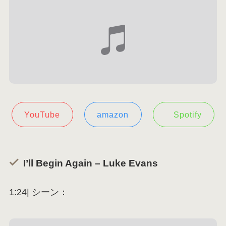
YouTube
amazon
Spotify
I’ll Begin Again – Luke Evans
1:24| シーン：