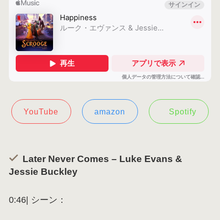
YouTube
amazon
Spotify
Later Never Comes – Luke Evans &
Jessie Buckley
0:46| シーン：