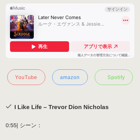
YouTube
amazon
Spotify
I Like Life – Trevor Dion Nicholas
0:55| シーン：