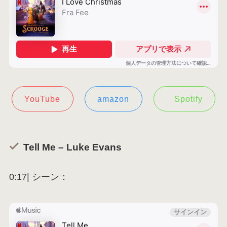
YouTube
amazon
Spotify
Tell Me – Luke Evans
0:17| シーン：