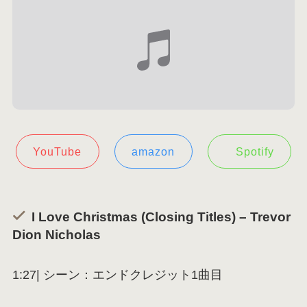
YouTube
amazon
Spotify
I Love Christmas (Closing Titles) – Trevor
Dion Nicholas
1:27| シーン：エンドクレジット1曲目