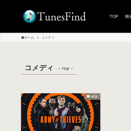
TOP
映
ホーム
コメディ
コメディ
– tag –
映画