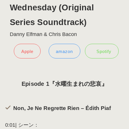
Wednesday (Original
Series Soundtrack)
Danny Elfman & Chris Bacon
Apple
amazon
Spotify
Episode 1『水曜生まれの悲哀』
Non, Je Ne Regrette Rien – Édith Piaf
0:01| シーン：