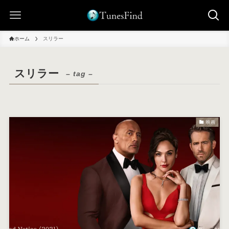
ホーム
スリラー
スリラー
– tag –
映画