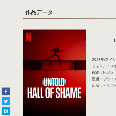
作品データ
2023年/アメリ
ジャンル：スポ
配信：
Netflix
監督：ブライ
出演：ビクタ