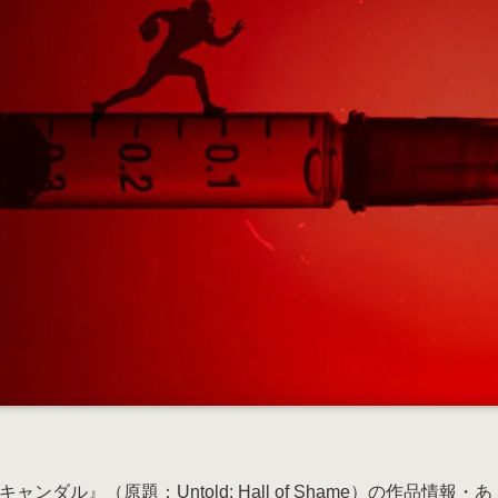
ンダル』（原題：Untold: Hall of Shame）の作品情報・あ