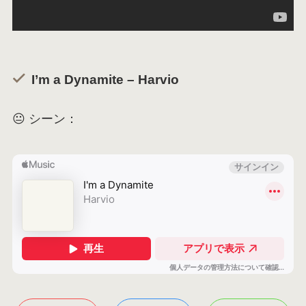
I’m a Dynamite – Harvio
😐 シーン：