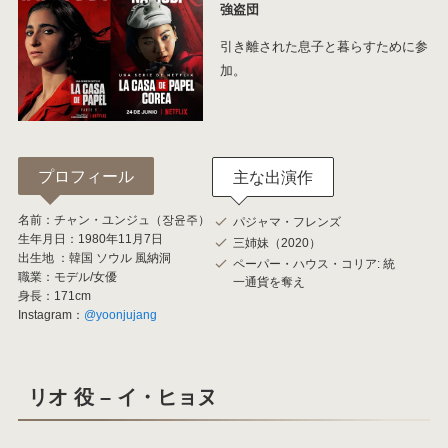
強盗団
引き離された息子と暮らすために参
加。
プロフィール
主な出演作
名前：チャン・ユンジュ（장윤주）
パジャマ・フレンズ
生年月日：1980年11月7日
三姉妹（2020）
出生地 ：韓国 ソウル 風納洞
ペーパー・ハウス・コリア: 統
職業：モデル/女優
一通貨を奪え
身長：171cm
Instagram：
@yoonjujang
リオ 役 – イ・ヒョヌ