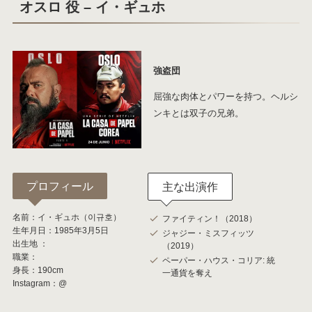
オスロ 役 – イ・ギュホ
強盗団
屈強な肉体とパワーを持つ。ヘルシ
ンキとは双子の兄弟。
プロフィール
主な出演作
名前：イ・ギュホ（이규호）
ファイティン！（2018）
生年月日：1985年3月5日
ジャジー・ミスフィッツ
出生地 ：
（2019）
職業：
ペーパー・ハウス・コリア: 統
身長：190cm
一通貨を奪え
Instagram：@