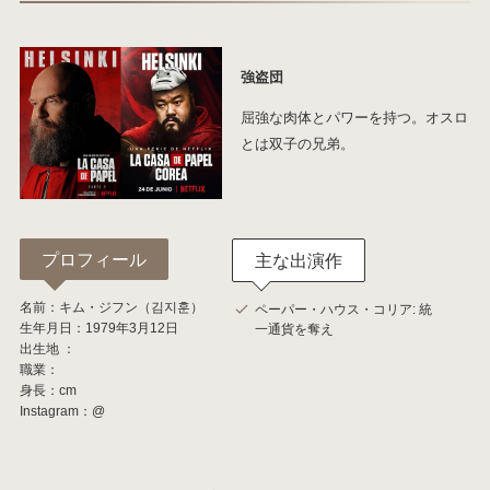
強盗団
屈強な肉体とパワーを持つ。オスロ
とは双子の兄弟。
プロフィール
主な出演作
名前：キム・ジフン（김지훈）
ペーパー・ハウス・コリア: 統
生年月日：1979年3月12日
一通貨を奪え
出生地 ：
職業：
身長：cm
Instagram：@