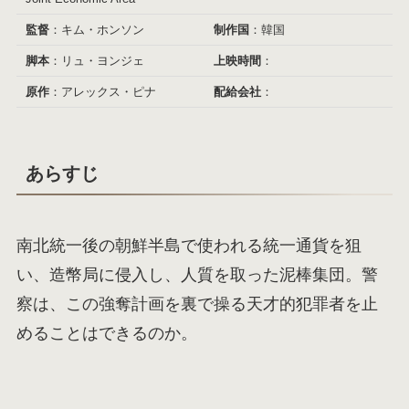
監督
：キム・ホンソン
制作国
：韓国
脚本
：リュ・ヨンジェ
上映時間
：
原作
：アレックス・ピナ
配給会社
：
あらすじ
南北統一後の朝鮮半島で使われる統一通貨を狙
い、造幣局に侵入し、人質を取った泥棒集団。警
察は、この強奪計画を裏で操る天才的犯罪者を止
めることはできるのか。