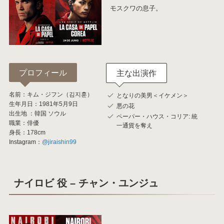
モスクワの息子。
プロフィール
主な出演作
名前：キム・ジフン（김지훈）
となりの美男＜イケメン＞
生年月日：1981年5月9日
悪の花
出生地 ：韓国 ソウル
ペーパー・ハウス・コリア: 統
職業：俳優
一通貨を奪え
身長：178cm
Instagram：
@jiraishin99
ナイロビ 役 – チャン・ユンジュ