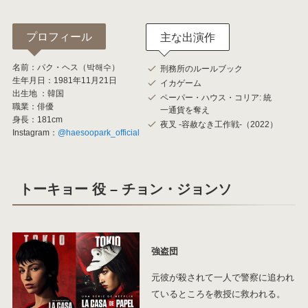
プロフィール
主な出演作
名前：パク・ヘス（박해수）
刑務所のルールブック
生年月日：1981年11月21日
イカゲーム
出生地 ：韓国
ペーパー・ハウス・コリア: 統
職業：俳優
一通貨を奪え
身長：181cm
夜叉 -容赦なき工作戦-（2022）
Instagram：
@haesoopark_official
トーキョー 役 – チョン・ジョンソ
強盗団
元彼が殺されて一人で警察に追われ
ているところを教授に救われる。