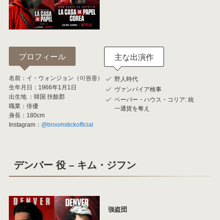
プロフィール
主な出演作
名前：イ・ウォンジョン（이원종）
野人時代
生年月日：1966年1月1日
ヴァンパイア検事
出生地 ：韓国 扶餘郡
ペーパー・ハウス・コリア: 統
職業：俳優
一通貨を奪え
身長：180cm
Instagram：
@broomstickofficial
デンバー 役 – キム・ジフン
強盗団