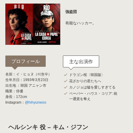
強盗団
有能なハッカー。
プロフィール
主な出演作
名前：イ・ヒョヌ（이현우）
ドラゴン桜〈韓国版〉
生年月日：1993年3月23日
花ざかりの君たちへ
出生地 ：韓国 アニャン市
カノジョは嘘を愛しすぎてる
職業：俳優
ペーパー・ハウス・コリア: 統
身長：172cm
一通貨を奪え
Instagram：
@hihyunwoo
ヘルシンキ 役 – キム・ジフン