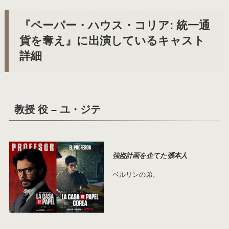
『ペーパー・ハウス・コリア: 統一通
貨を奪え』に出演しているキャスト
詳細
教授 役 – ユ・ジテ
強盗計画を企てた張本人
ベルリンの弟。