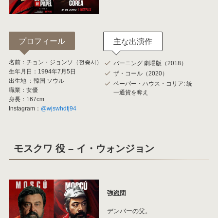
プロフィール
主な出演作
名前：チョン・ジョンソ（전종서）
バーニング 劇場版（2018）
生年月日：1994年7月5日
ザ・コール（2020）
出生地 ：韓国 ソウル
ペーパー・ハウス・コリア: 統
職業：女優
一通貨を奪え
身長：167cm
Instagram：
@wjswhdtj94
モスクワ 役 – イ・ウォンジョン
強盗団
デンバーの父。