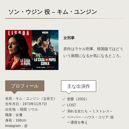
ソン・ウジン
役 – キム・ユンジン
女刑事
原作はラケル刑事。韓国版ではどう
いう展開になるか気になるところ。
プロフィール
主な出演作
名前：キム・ユンジン（김윤진）
密愛（2002）
生年月日：1973年11月7日
LOST
出生地 ：韓国 ソウル
溺れる女たち ～ミストレス～
職業：女優
ペーパー・ハウス・コリア: 統
身長：168cm
一通貨を奪え
Instagram：@