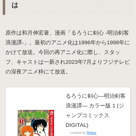
は
原作は和月伸宏著、漫画「るろうに剣心 -明治剣客
浪漫譚-」。最初のアニメ化は1996年から1998年に
かけて放送。今回の再アニメ化に際し、スタッ
フ、キャストは一新され2023年7月よりフジテレビ
の深夜アニメ枠にて放送。
るろうに剣心―明治剣客
浪漫譚― カラー版 1 (ジ
ャンプコミックス
DIGITAL)
created by
Rinker