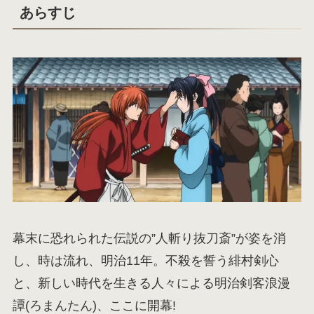
あらすじ
幕末に恐れられた伝説の”人斬り抜刀斎”が姿を消
し、時は流れ、明治11年。不殺を誓う緋村剣心
と、新しい時代を生きる人々による明治剣客浪漫
譚(ろまんたん)、ここに開幕!