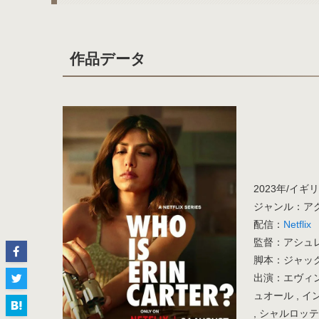
作品データ
2023年/イギリ
ジャンル：アクシ
配信：
Netflix
監督：アシュレ
脚本：ジャッ
出演：エヴィン
ュオール , 
, シャルロッ