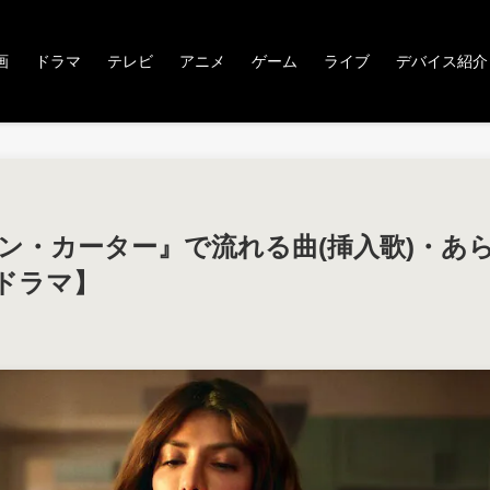
画
ドラマ
テレビ
アニメ
ゲーム
ライブ
デバイス紹介
 エリン・カーター』で流れる曲(挿入歌)・あ
ドラマ】