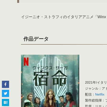
イジーニオ・ストラフィのイタリアアニメ「Winx C
作品データ
2021年/イタ
ジャンル：アド
配信：
Netflix
製作総指揮：ブ
監督：リサ・ジ