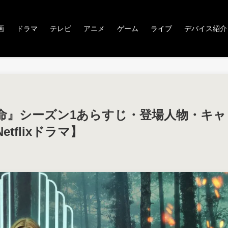
画
ドラマ
テレビ
アニメ
ゲーム
ライブ
デバイス紹介
命』シーズン1あらすじ・登場人物・キャ
flixドラマ】