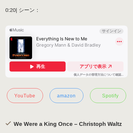
0:20| シーン：
YouTube
amazon
Spotify
We Were a King Once – Christoph Waltz