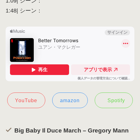
1:09| シーン：
1:48| シーン：
YouTube
amazon
Spotify
Big Baby Il Duce March – Gregory Mann