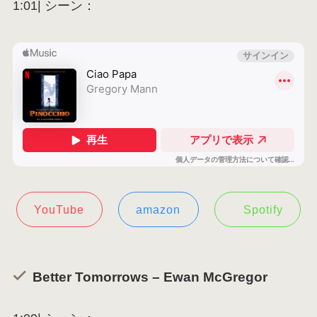
1:01| シーン：
YouTube
amazon
Spotify
Better Tomorrows – Ewan McGregor