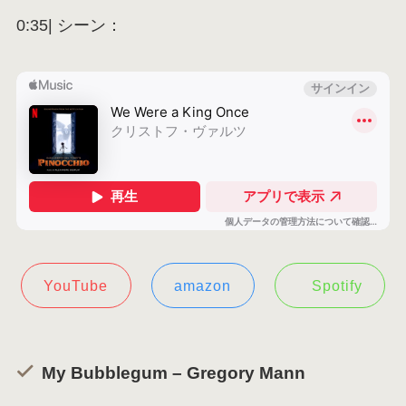
0:35| シーン：
YouTube
amazon
Spotify
My Bubblegum – Gregory Mann