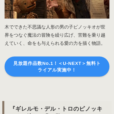
木でできた不思議な人形の男の子ピノッキオが世
界をつなぐ魔法の冒険を繰り広げ、苦難を乗り越
えていく、命をも与えられる愛の力を描く物語。
見放題作品数No.1！＜U-NEXT＞無料ト
ライアル実施中！
『ギレルモ・デル・トロのピノッキ