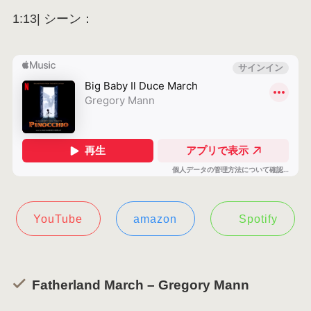
1:13| シーン：
YouTube
amazon
Spotify
Fatherland March – Gregory Mann