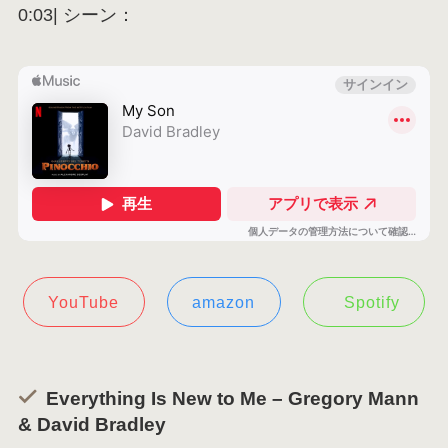
0:03| シーン：
YouTube
amazon
Spotify
Everything Is New to Me – Gregory Mann
& David Bradley