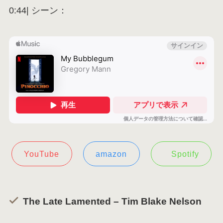
0:44| シーン：
YouTube
amazon
Spotify
The Late Lamented – Tim Blake Nelson