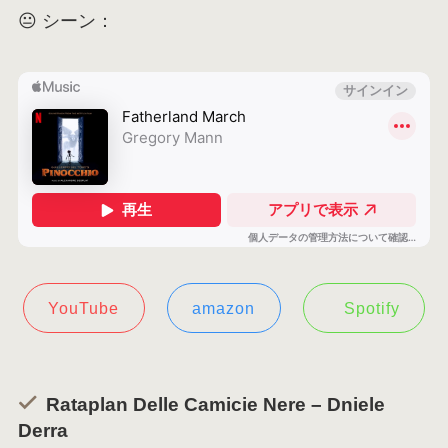
😐 シーン：
YouTube
amazon
Spotify
Rataplan Delle Camicie Nere – Dniele
Derra